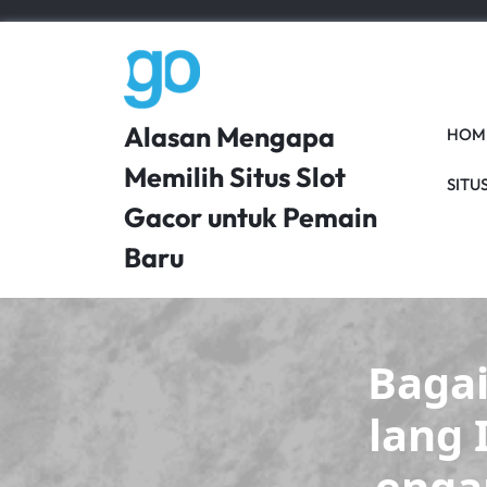
Skip
to
content
Alasan Mengapa
HOM
Memilih Situs Slot
SITU
Gacor untuk Pemain
Baru
Baga
lang 
enga