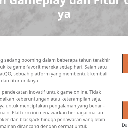
ya
ang sedang booming dalam beberapa tahun terakhir,
k ke game favorit mereka setiap hari. Salah satu
ematQQ, sebuah platform yang membentuk kembali
an fitur uniknya.
endekatan inovatif untuk game online. Tidak
dalkan keberuntungan atau keterampilan saja,
 untuk menciptakan pengalaman yang benar -
main. Platform ini menawarkan berbagai macam
poker dan blackjack hingga penawaran yang lebih
Dar
permainan dirancang dengan cermat untuk