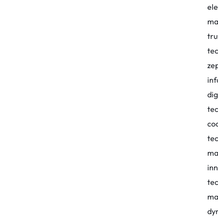
el
ma
tr
te
ze
in
di
te
co
te
ma
in
te
ma
dy