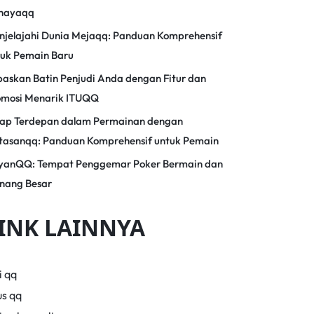
hayaqq
njelajahi Dunia Mejaqq: Panduan Komprehensif
tuk Pemain Baru
askan Batin Penjudi Anda dengan Fitur dan
omosi Menarik ITUQQ
tap Terdepan dalam Permainan dengan
ntasanqq: Panduan Komprehensif untuk Pemain
yanQQ: Tempat Penggemar Poker Bermain dan
nang Besar
INK LAINNYA
i qq
us qq