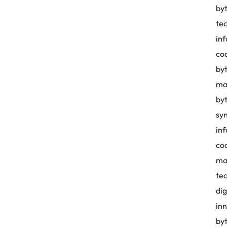
by
te
in
co
by
ma
by
sy
in
co
ma
te
di
in
by