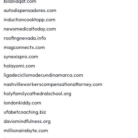
bilalliaqat.com
autodispensadores.com
inductioncooktopp.com
newsmedicaltoday.com
roofingnevada.info
magconnectx.com
synexispro.com
holayomi.com
ligadeciclismodecundinamarca.com
nashvilleworkerscompensationattorney.com
holyfamilycathedralschool.org
londonkiddy.com
ufabetcoaching.biz
davismindfulness.org
millionairebyte.com