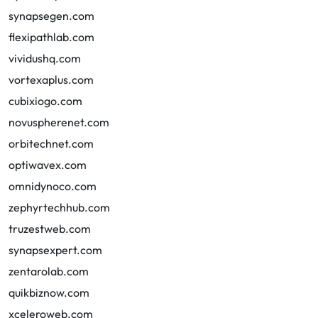
synapsegen.com
flexipathlab.com
vividushq.com
vortexaplus.com
cubixiogo.com
novuspherenet.com
orbitechnet.com
optiwavex.com
omnidynoco.com
zephyrtechhub.com
truzestweb.com
synapsexpert.com
zentarolab.com
quikbiznow.com
xceleroweb.com