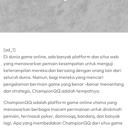
[ad_1]
Di dunia game online, ada banyak platform dan situs web
yang menawarkan pemain kesempatan untuk menguji
keterampilan mereka dan bersaing dengan orang lain dari
seluruh dunia. Namun, bagi mereka yang mencari
pengalaman bermain game yang benar -benar menantang
dan strategis, ChampionQQ adalah tempatnya.
ChampionQQ adalah platform game online utama yang
menawarkan berbagai macam permainan untuk dinikmati
pemain, termasuk poker, dominoqq, bandarq, dan banyak
lagi. Apa yang membedakan ChampionQQ dari situs game