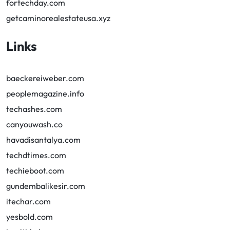
fortechday.com
getcaminorealestateusa.xyz
Links
baeckereiweber.com
peoplemagazine.info
techashes.com
canyouwash.co
havadisantalya.com
techdtimes.com
techieboot.com
gundembalikesir.com
itechar.com
yesbold.com