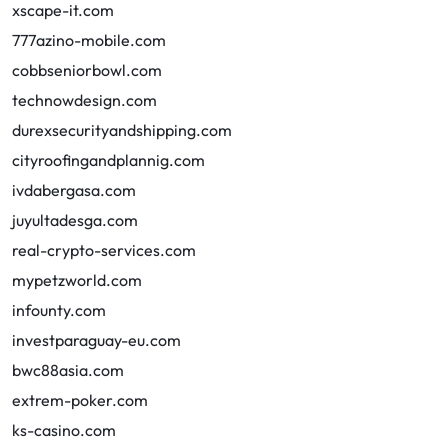
xscape-it.com
777azino-mobile.com
cobbseniorbowl.com
technowdesign.com
durexsecurityandshipping.com
cityroofingandplannig.com
ivdabergasa.com
juyultadesga.com
real-crypto-services.com
mypetzworld.com
infounty.com
investparaguay-eu.com
bwc88asia.com
extrem-poker.com
ks-casino.com