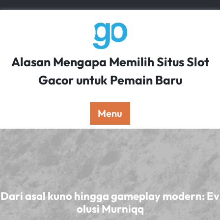
Skip
to
content
Alasan Mengapa Memilih Situs Slot
Gacor untuk Pemain Baru
Menu
Dari asal kuno hingga gameplay modern: Ev
olusi Murniqq