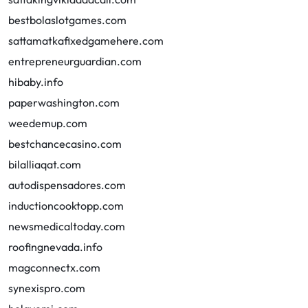
bestbolaslotgames.com
sattamatkafixedgamehere.com
entrepreneurguardian.com
hibaby.info
paperwashington.com
weedemup.com
bestchancecasino.com
bilalliaqat.com
autodispensadores.com
inductioncooktopp.com
newsmedicaltoday.com
roofingnevada.info
magconnectx.com
synexispro.com