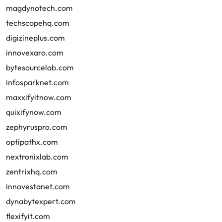
magdynotech.com
techscopehq.com
digizineplus.com
innovexaro.com
bytesourcelab.com
infosparknet.com
maxxifyitnow.com
quixifynow.com
zephyruspro.com
optipathx.com
nextronixlab.com
zentrixhq.com
innovestanet.com
dynabytexpert.com
flexifyit.com