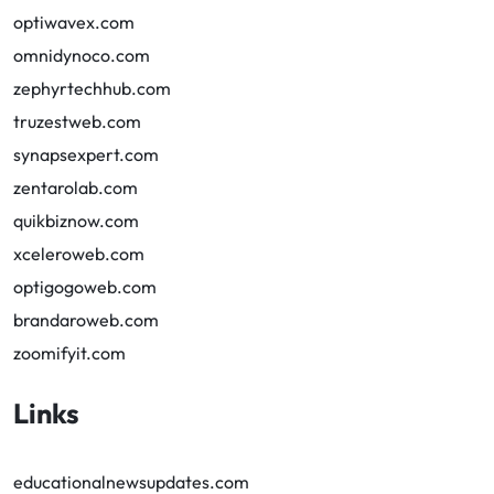
optiwavex.com
omnidynoco.com
zephyrtechhub.com
truzestweb.com
synapsexpert.com
zentarolab.com
quikbiznow.com
xceleroweb.com
optigogoweb.com
brandaroweb.com
zoomifyit.com
Links
educationalnewsupdates.com