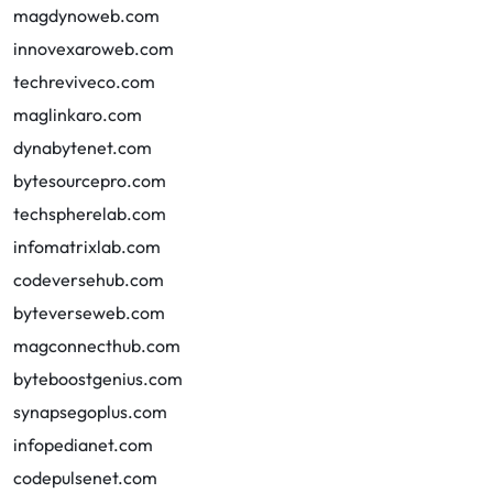
magdynoweb.com
innovexaroweb.com
techreviveco.com
maglinkaro.com
dynabytenet.com
bytesourcepro.com
techspherelab.com
infomatrixlab.com
codeversehub.com
byteverseweb.com
magconnecthub.com
byteboostgenius.com
synapsegoplus.com
infopedianet.com
codepulsenet.com