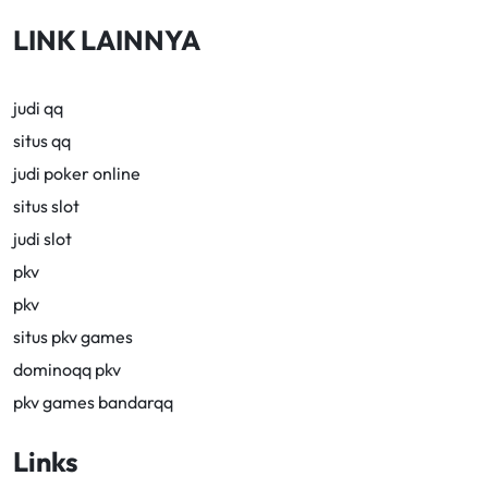
LINK LAINNYA
judi qq
situs qq
judi poker online
situs slot
judi slot
pkv
pkv
situs pkv games
dominoqq pkv
pkv games bandarqq
Links