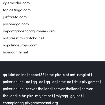
xylemcider.com
taniaetiago.com
juzfitketo.com
pasomaga.com
impactgardencbdgummies.org
naturesstimulantcbd.net
nopalinaeuropa.com
biomagnify.net
qq
|
slot online
|
sbobet88
|
situs pkv
|
slot anti rungkat
|
poker online
|
qq
|
qq
|
qq
|
qq
|
qq
|
situs qq
|
situs pkv games
|
poker online
|
server thailand
|
server thailand
|
server
thailand
|
situs pkv
|
majestibet
|
miyaqq
|
gajibet
|
championqq.pkvgamesresmi.org