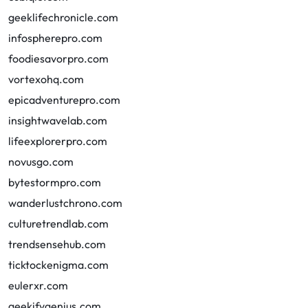
geeklifechronicle.com
infospherepro.com
foodiesavorpro.com
vortexohq.com
epicadventurepro.com
insightwavelab.com
lifeexplorerpro.com
novusgo.com
bytestormpro.com
wanderlustchrono.com
culturetrendlab.com
trendsensehub.com
ticktockenigma.com
eulerxr.com
geekifygenius.com