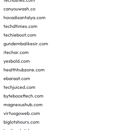
techashes.com
canyouwash.co
havadisantalya.com
techdtimes.com
techieboot.com
gundembalikesir.com
itechar.com
yesbold.com
healthhubzone.com
ebaraat.com
techjuiced.com
byteboosttech.com
magnexushub.com
virtuogoweb.com
biglotshours.com