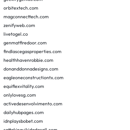
orbitextech.com
magconnecttech.com
zenifyweb.com
livetogel.co
genmatfiredoor.com
findlascegasproperties.com
healthhavenrobbie.com
donanddonnadesigns.com
eagleoneconstructiontx.com
equiflexvitality.com
onlylovesg.com
activedesenvolvimento.com
dailyhubpages.com
idnplaysbobet.com
sattakingvikidadacall.com