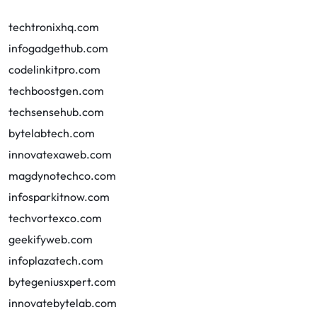
techtronixhq.com
infogadgethub.com
codelinkitpro.com
techboostgen.com
techsensehub.com
bytelabtech.com
innovatexaweb.com
magdynotechco.com
infosparkitnow.com
techvortexco.com
geekifyweb.com
infoplazatech.com
bytegeniusxpert.com
innovatebytelab.com