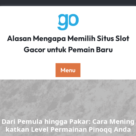
Skip
to
content
Alasan Mengapa Memilih Situs Slot
Gacor untuk Pemain Baru
Menu
Dari Pemula hingga Pakar: Cara Mening
katkan Level Permainan Pinoqq Anda