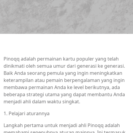
Pinoqq adalah permainan kartu populer yang telah
dinikmati oleh semua umur dari generasi ke generasi.
Baik Anda seorang pemula yang ingin meningkatkan
keterampilan atau pemain berpengalaman yang ingin
membawa permainan Anda ke level berikutnya, ada
beberapa strategi utama yang dapat membantu Anda
menjadi ahli dalam waktu singkat.
1. Pelajari aturannya
Langkah pertama untuk menjadi ahli Pinoqq adalah
memahami sepenuhnya aturan mainnya. Ini termasuk