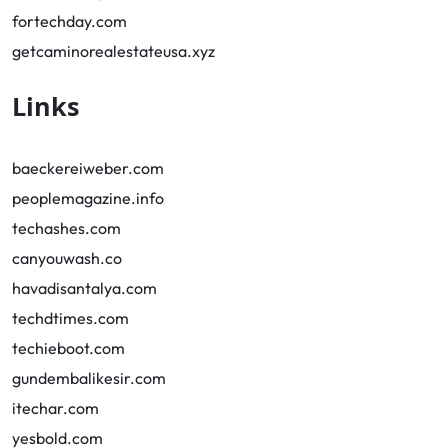
fortechday.com
getcaminorealestateusa.xyz
Links
baeckereiweber.com
peoplemagazine.info
techashes.com
canyouwash.co
havadisantalya.com
techdtimes.com
techieboot.com
gundembalikesir.com
itechar.com
yesbold.com