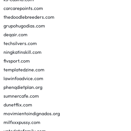
carcarepoints.com
thedoodlebreeders.com
grupohugodias.com
deqair.com
techsilvers.com
ningkatinskill.com
fivsport.com
templatedzine.com
lawinfoadvice.com
phenqdietplan.org
sumnercafe.com
dunetflix.com
movimientoindignados.org
milfxxxpussy.com