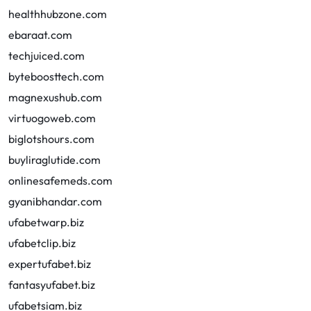
healthhubzone.com
ebaraat.com
techjuiced.com
byteboosttech.com
magnexushub.com
virtuogoweb.com
biglotshours.com
buyliraglutide.com
onlinesafemeds.com
gyanibhandar.com
ufabetwarp.biz
ufabetclip.biz
expertufabet.biz
fantasyufabet.biz
ufabetsiam.biz