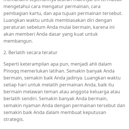
mengetahui cara mengatur permainan, cara
pembagian kartu, dan apa tujuan permainan tersebut.
Luangkan waktu untuk membiasakan diri dengan
peraturan sebelum Anda mulai bermain, karena ini
akan memberi Anda dasar yang kuat untuk
membangun.
2. Berlatih secara teratur
Seperti keterampilan apa pun, menjadi ahli dalam
Pinoqq memerlukan latihan. Semakin banyak Anda
bermain, semakin baik Anda jadinya. Luangkan waktu
setiap hari untuk melatih permainan Anda, baik itu
bermain melawan teman atau anggota keluarga atau
berlatih sendiri. Semakin banyak Anda bermain,
semakin nyaman Anda dengan permainan tersebut dan
semakin baik Anda dalam membuat keputusan
strategis.