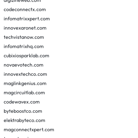
digizineweb.com
codeconnectx.com
infomatrixxpert.com
innovexaronet.com
techvistanow.com
infomatrixhq.com
cubixiosparklab.com
novaevotech.com
innovextechco.com
maglinkgenius.com
magcircuitlab.com
codewavex.com
byteboostco.com
elektrabyteco.com
magconnectxpert.com