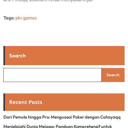
Tags:
pkv games
Search
Search
Recent Posts
Dari Pemula hingga Pro: Menguasai Poker dengan Cahayaqq
Menjelajahi Dunia Mejaqq: Panduan Komprehensif untuk