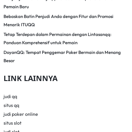
Pemain Baru
Bebaskan Batin Penjudi Anda dengan Fitur dan Promosi
Menarik ITUQQ
Tetap Terdepan dalam Permainan dengan Lintasanqq:
Panduan Komprehensif untuk Pemain
DoyanQQ: Tempat Penggemar Poker Bermain dan Menang
Besar
LINK LAINNYA
judi qq
situs qq
judi poker online
situs slot
judi slot