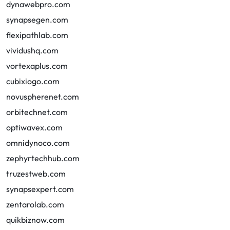
dynawebpro.com
synapsegen.com
flexipathlab.com
vividushq.com
vortexaplus.com
cubixiogo.com
novuspherenet.com
orbitechnet.com
optiwavex.com
omnidynoco.com
zephyrtechhub.com
truzestweb.com
synapsexpert.com
zentarolab.com
quikbiznow.com