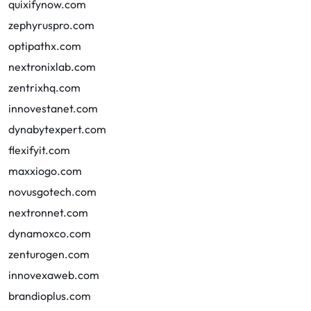
quixifynow.com
zephyruspro.com
optipathx.com
nextronixlab.com
zentrixhq.com
innovestanet.com
dynabytexpert.com
flexifyit.com
maxxiogo.com
novusgotech.com
nextronnet.com
dynamoxco.com
zenturogen.com
innovexaweb.com
brandioplus.com