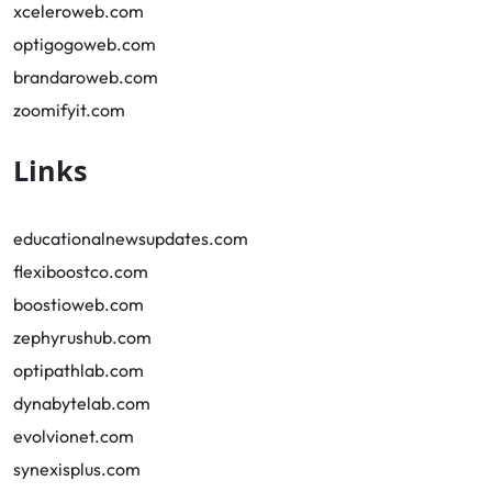
xceleroweb.com
optigogoweb.com
brandaroweb.com
zoomifyit.com
Links
educationalnewsupdates.com
flexiboostco.com
boostioweb.com
zephyrushub.com
optipathlab.com
dynabytelab.com
evolvionet.com
synexisplus.com