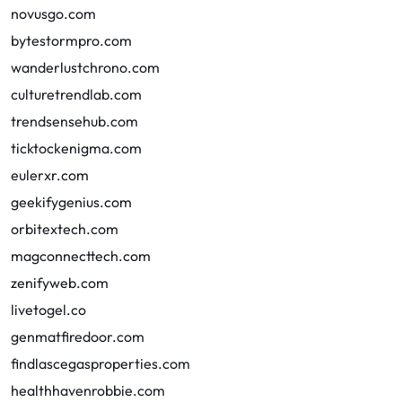
novusgo.com
bytestormpro.com
wanderlustchrono.com
culturetrendlab.com
trendsensehub.com
ticktockenigma.com
eulerxr.com
geekifygenius.com
orbitextech.com
magconnecttech.com
zenifyweb.com
livetogel.co
genmatfiredoor.com
findlascegasproperties.com
healthhavenrobbie.com