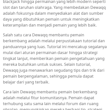
blackjack hingga permainan yang lebih modern seperti
slot dan taruhan olahraga. Yang membedakan Dewaqq
adalah fokusnya dalam menyediakan alat dan sumber
daya yang dibutuhkan pemain untuk meningkatkan
keterampilan dan menjadi pemain yang lebih baik.
Salah satu cara Dewaqq membantu pemain
berkembang adalah melalui perpustakaan tutorial dan
panduannya yang luas. Tutorial ini mencakup segalanya
mulai dari aturan permainan dasar hingga strategi
tingkat lanjut, memberikan pemain pengetahuan yang
mereka butuhkan untuk sukses. Selain tutorial,
Dewaqq juga menawarkan segudang tips dan trik dari
pemain berpengalaman, sehingga pemula dapat
belajar dari yang terbaik.
Cara lain Dewaqq membantu pemain berkembang
adalah melalui fitur komunitasnya. Pemain dapat
terhubung satu sama lain melalui forum dan ruang
obrolan, memungkinkan mereka berbagi tip, strategi,