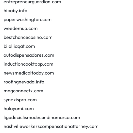
entrepreneurguardian.com
hibaby.info
paperwashington.com
weedemup.com
bestchancecasino.com
bilalliaqat.com
autodispensadores.com
inductioncooktopp.com
newsmedicaltoday.com
roofingnevada.info
magconnectx.com
synexispro.com
holayomi.com
ligadeciclismodecundinamarca.com
nashvilleworkerscompensationattorney.com