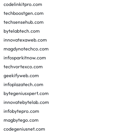
codelinkitpro.com
techboostgen.com
techsensehub.com
bytelabtech.com
innovatexaweb.com
magdynotechco.com
infosparkitnow.com
techvortexco.com
geekifyweb.com
infoplazatech.com
bytegeniusxpert.com
innovatebytelab.com
infobytepro.com
magbytego.com
codegeniusnet.com