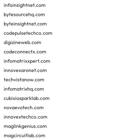
infoinsightnet.com
bytesourcehq.com
byteinsightnet.com
codepulsetechco.com
digizineweb.com
codeconnectx.com
infomatrixxpert.com
innovexaronet.com
techvistanow.com
infomatrixhq.com
cubixiosparklab.com
novaevotech.com
innovextechco.com
maglinkgenius.com
magcircuitlab.com