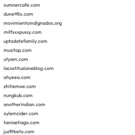
sumnercafe.com
dunetflix.com
movimientoindignados.org
milfxxxpussy.com
uptodatefamily.com
musitop.com
utyam.com
lacostituzioneblog.com
ohyeea.com
zhitiemoe.com
nungkub.com
anotherindian.com
xylemcider.com
taniaetiago.com
juzfitketo.com