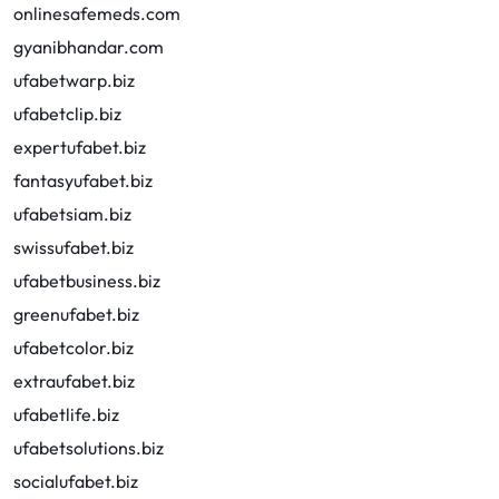
onlinesafemeds.com
gyanibhandar.com
ufabetwarp.biz
ufabetclip.biz
expertufabet.biz
fantasyufabet.biz
ufabetsiam.biz
swissufabet.biz
ufabetbusiness.biz
greenufabet.biz
ufabetcolor.biz
extraufabet.biz
ufabetlife.biz
ufabetsolutions.biz
socialufabet.biz