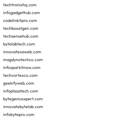
techtronixhq.com
infogadgethub.com
codelinkitpro.com
techboostgen.com
techsensehub.com
bytelabtech.com
innovatexaweb.com
magdynotechco.com
infosparkitnow.com
techvortexco.com
geekifyweb.com
infoplazatech.com
bytegeniusxpert.com
innovatebytelab.com
infobytepro.com