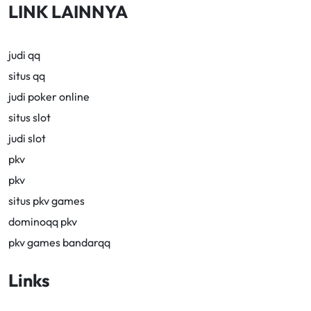
LINK LAINNYA
judi qq
situs qq
judi poker online
situs slot
judi slot
pkv
pkv
situs pkv games
dominoqq pkv
pkv games bandarqq
Links