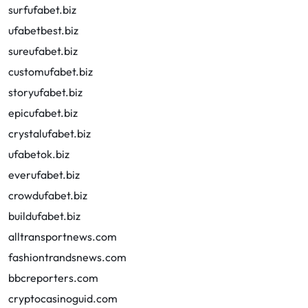
surfufabet.biz
ufabetbest.biz
sureufabet.biz
customufabet.biz
storyufabet.biz
epicufabet.biz
crystalufabet.biz
ufabetok.biz
everufabet.biz
crowdufabet.biz
buildufabet.biz
alltransportnews.com
fashiontrandsnews.com
bbcreporters.com
cryptocasinoguid.com