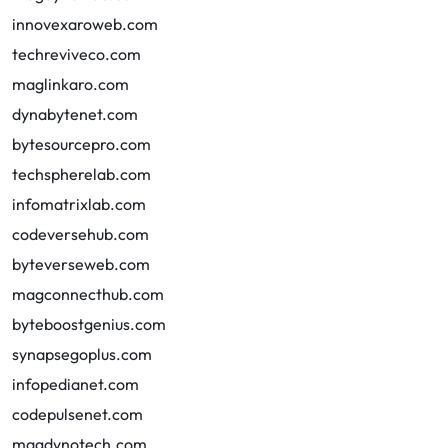
innovexaroweb.com
techreviveco.com
maglinkaro.com
dynabytenet.com
bytesourcepro.com
techspherelab.com
infomatrixlab.com
codeversehub.com
byteverseweb.com
magconnecthub.com
byteboostgenius.com
synapsegoplus.com
infopedianet.com
codepulsenet.com
magdynotech.com