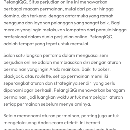
PelangiQQ. Situs perjudian online ini menawarkan
berbagai macam permainan, mulai dari poker hingga
domino, dan terkenal dengan antarmuka yang ramah
pengguna dan layanan pelanggan yang sangat baik. Bagi
mereka yang ingin melakukan lompatan dari pemula hingga
profesional dalam dunia perjudian online, PelangiQQ
adalah tempat yang tepat untuk memulai.
Salah satu langkah pertama dalam menguasai seni
perjudian online adalah membiasakan diri dengan aturan
permainan yang ingin Anda mainkan. Baik itu poker,
blackjack, atau roulette, setiap permainan memiliki
seperangkat aturan dan strateginya sendiri yang perlu
dipahami agar berhasil. PelangiQQ menawarkan beragam
permainan, jadi luangkan waktu untuk mempelajari aturan
setiap permainan sebelum menyelaminya.
Selain memahami aturan permainan, penting juga untuk
mengelola uang Anda secara efektif. Ini berarti
menetapkan anggaran berapa banyak yang ingin Anda