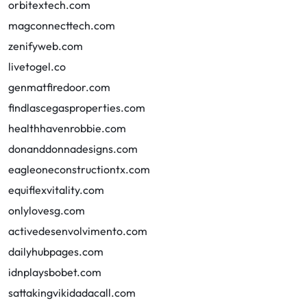
orbitextech.com
magconnecttech.com
zenifyweb.com
livetogel.co
genmatfiredoor.com
findlascegasproperties.com
healthhavenrobbie.com
donanddonnadesigns.com
eagleoneconstructiontx.com
equiflexvitality.com
onlylovesg.com
activedesenvolvimento.com
dailyhubpages.com
idnplaysbobet.com
sattakingvikidadacall.com