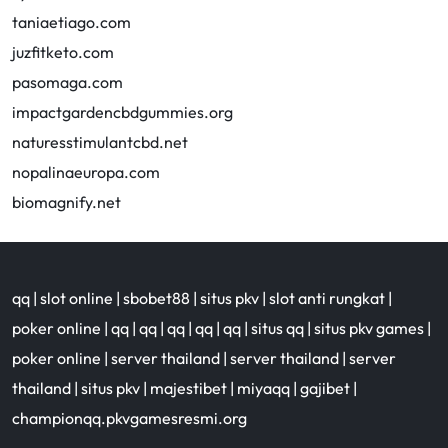
taniaetiago.com
juzfitketo.com
pasomaga.com
impactgardencbdgummies.org
naturesstimulantcbd.net
nopalinaeuropa.com
biomagnify.net
qq
|
slot online
|
sbobet88
|
situs pkv
|
slot anti rungkat
|
poker online
|
qq
|
qq
|
qq
|
qq
|
qq
|
situs qq
|
situs pkv games
|
poker online
|
server thailand
|
server thailand
|
server
thailand
|
situs pkv
|
majestibet
|
miyaqq
|
gajibet
|
championqq.pkvgamesresmi.org