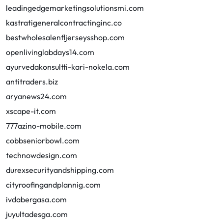
leadingedgemarketingsolutionsmi.com
kastratigeneralcontractinginc.co
bestwholesalenfljerseysshop.com
openlivinglabdays14.com
ayurvedakonsultti-kari-nokela.com
antitraders.biz
aryanews24.com
xscape-it.com
777azino-mobile.com
cobbseniorbowl.com
technowdesign.com
durexsecurityandshipping.com
cityroofingandplannig.com
ivdabergasa.com
juyultadesga.com