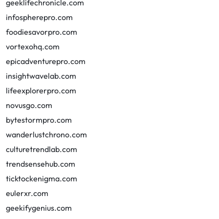
geeklifechronicle.com
infospherepro.com
foodiesavorpro.com
vortexohq.com
epicadventurepro.com
insightwavelab.com
lifeexplorerpro.com
novusgo.com
bytestormpro.com
wanderlustchrono.com
culturetrendlab.com
trendsensehub.com
ticktockenigma.com
eulerxr.com
geekifygenius.com