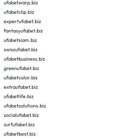
ufabetwarp.biz
ufabetclip.biz
expertufabet.biz
fantasyufabet.biz
ufabetsiam.biz
swissufabet.biz
ufabetbusiness.biz
greenufabet.biz
ufabetcolor.biz
extraufabet.biz
ufabetlife.biz
ufabetsolutions.biz
socialufabet.biz
surfufabet.biz
ufabetbest.biz