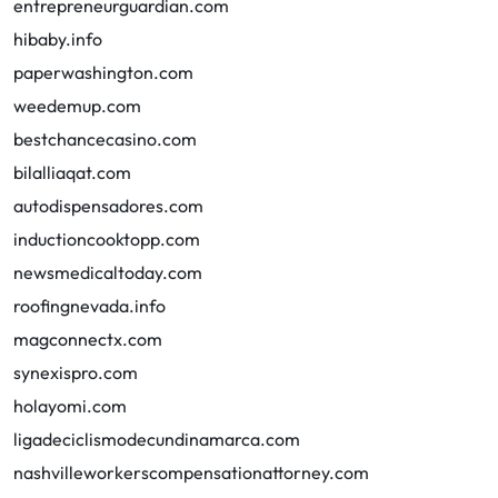
entrepreneurguardian.com
hibaby.info
paperwashington.com
weedemup.com
bestchancecasino.com
bilalliaqat.com
autodispensadores.com
inductioncooktopp.com
newsmedicaltoday.com
roofingnevada.info
magconnectx.com
synexispro.com
holayomi.com
ligadeciclismodecundinamarca.com
nashvilleworkerscompensationattorney.com