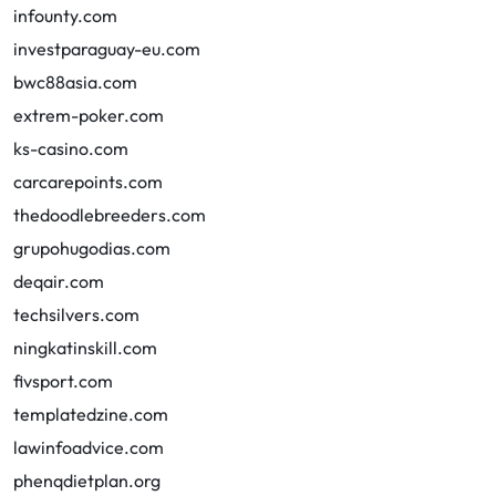
infounty.com
investparaguay-eu.com
bwc88asia.com
extrem-poker.com
ks-casino.com
carcarepoints.com
thedoodlebreeders.com
grupohugodias.com
deqair.com
techsilvers.com
ningkatinskill.com
fivsport.com
templatedzine.com
lawinfoadvice.com
phenqdietplan.org