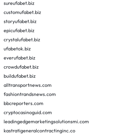
sureufabet.biz
customufabet.biz
storyufabet.biz
epicufabet.biz
crystalufabet.biz
ufabetok.biz
everufabet.biz
crowdufabet.biz
buildufabet.biz
alltransportnews.com
fashiontrandsnews.com
bbcreporters.com
cryptocasinoguid.com
leadingedgemarketingsolutionsmi.com
kastratigeneralcontractinginc.co