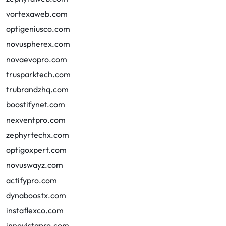
vortexaweb.com
optigeniusco.com
novuspherex.com
novaevopro.com
trusparktech.com
trubrandzhq.com
boostifynet.com
nexventpro.com
zephyrtechx.com
optigoxpert.com
novuswayz.com
actifypro.com
dynaboostx.com
instaflexco.com
innovistapro.com