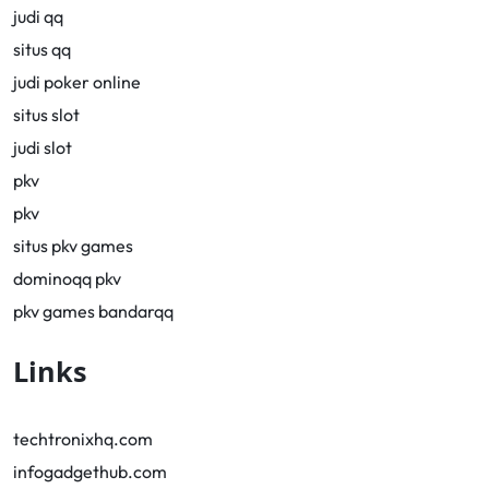
judi qq
situs qq
judi poker online
situs slot
judi slot
pkv
pkv
situs pkv games
dominoqq pkv
pkv games bandarqq
Links
techtronixhq.com
infogadgethub.com