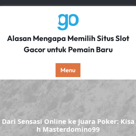
Skip
to
content
Alasan Mengapa Memilih Situs Slot
Gacor untuk Pemain Baru
Menu
Dari Sensasi Online ke Juara Poker: Kisa
h Masterdomino99