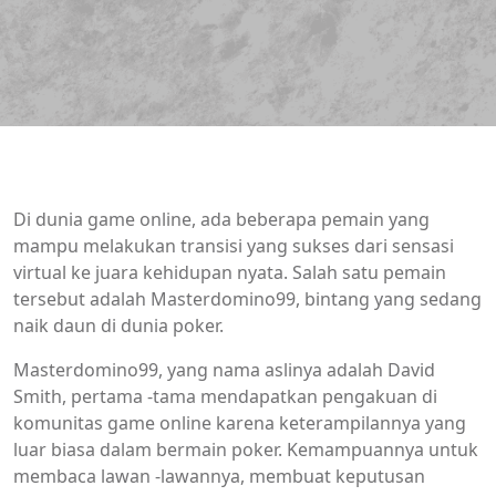
Di dunia game online, ada beberapa pemain yang
mampu melakukan transisi yang sukses dari sensasi
virtual ke juara kehidupan nyata. Salah satu pemain
tersebut adalah Masterdomino99, bintang yang sedang
naik daun di dunia poker.
Masterdomino99, yang nama aslinya adalah David
Smith, pertama -tama mendapatkan pengakuan di
komunitas game online karena keterampilannya yang
luar biasa dalam bermain poker. Kemampuannya untuk
membaca lawan -lawannya, membuat keputusan