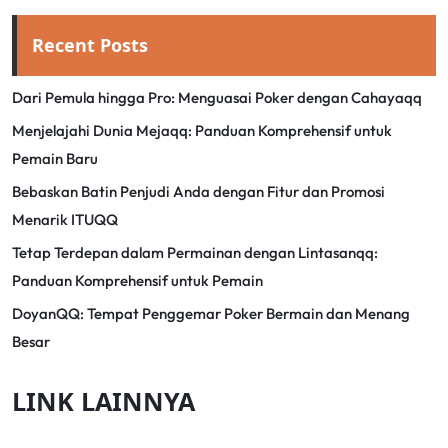
Recent Posts
Dari Pemula hingga Pro: Menguasai Poker dengan Cahayaqq
Menjelajahi Dunia Mejaqq: Panduan Komprehensif untuk
Pemain Baru
Bebaskan Batin Penjudi Anda dengan Fitur dan Promosi
Menarik ITUQQ
Tetap Terdepan dalam Permainan dengan Lintasanqq:
Panduan Komprehensif untuk Pemain
DoyanQQ: Tempat Penggemar Poker Bermain dan Menang
Besar
LINK LAINNYA