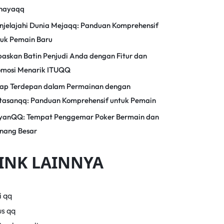
hayaqq
njelajahi Dunia Mejaqq: Panduan Komprehensif
tuk Pemain Baru
askan Batin Penjudi Anda dengan Fitur dan
omosi Menarik ITUQQ
tap Terdepan dalam Permainan dengan
ntasanqq: Panduan Komprehensif untuk Pemain
yanQQ: Tempat Penggemar Poker Bermain dan
nang Besar
INK LAINNYA
i qq
us qq