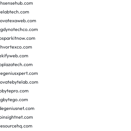
chsensehub.com
telabtech.com
novatexaweb.com
gdynotechco.com
fosparkitnow.com
chvortexco.com
ekifyweb.com
foplazatech.com
tegeniusxpert.com
novatebytelab.com
fobytepro.com
gbytego.com
degeniusnet.com
foinsightnet.com
tesourcehq.com