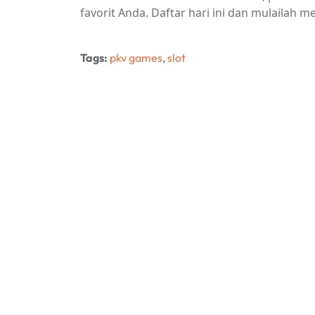
favorit Anda. Daftar hari ini dan mulailah
Tags:
pkv games
,
slot