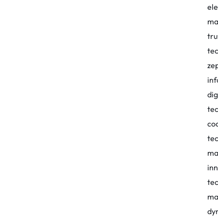
el
ma
tr
te
ze
in
di
te
co
te
ma
in
te
ma
dy