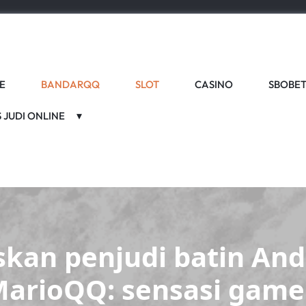
E
BANDARQQ
SLOT
CASINO
SBOBE
S JUDI ONLINE
kan penjudi batin An
arioQQ: sensasi game