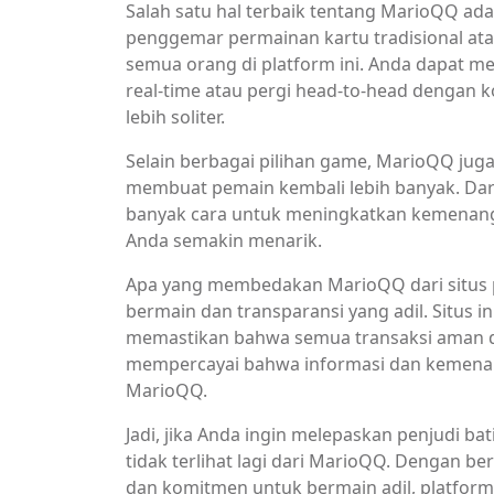
Salah satu hal terbaik tentang MarioQQ ad
penggemar permainan kartu tradisional ata
semua orang di platform ini. Anda dapat m
real-time atau pergi head-to-head denga
lebih soliter.
Selain berbagai pilihan game, MarioQQ ju
membuat pemain kembali lebih banyak. Dari
banyak cara untuk meningkatkan kemena
Anda semakin menarik.
Apa yang membedakan MarioQQ dari situs p
bermain dan transparansi yang adil. Situs 
memastikan bahwa semua transaksi aman da
mempercayai bahwa informasi dan kemenan
MarioQQ.
Jadi, jika Anda ingin melepaskan penjudi b
tidak terlihat lagi dari MarioQQ. Dengan b
dan komitmen untuk bermain adil, platform 