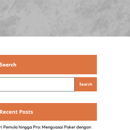
Search
Search
Recent Posts
i Pemula hingga Pro: Menguasai Poker dengan