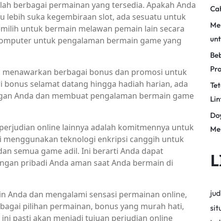
alah berbagai permainan yang tersedia. Apakah Anda
Ca
u lebih suka kegembiraan slot, ada sesuatu untuk
Me
emilih untuk bermain melawan pemain lain secara
un
n komputer untuk pengalaman bermain game yang
Beb
Pr
ga menawarkan berbagai bonus dan promosi untuk
 bonus selamat datang hingga hadiah harian, ada
Te
ngan Anda dan membuat pengalaman bermain game
Li
Do
erjudian online lainnya adalah komitmennya untuk
Me
ini menggunakan teknologi enkripsi canggih untuk
n semua game adil. Ini berarti Anda dapat
L
gan pribadi Anda aman saat Anda bermain di
jud
atin Anda dan mengalami sensasi permainan online,
erbagai pilihan permainan, bonus yang murah hati,
sit
ini pasti akan menjadi tujuan perjudian online