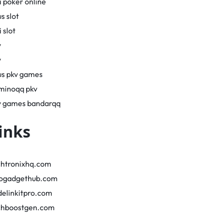
i poker online
us slot
i slot
v
v
us pkv games
minoqq pkv
v games bandarqq
inks
chtronixhq.com
fogadgethub.com
delinkitpro.com
chboostgen.com