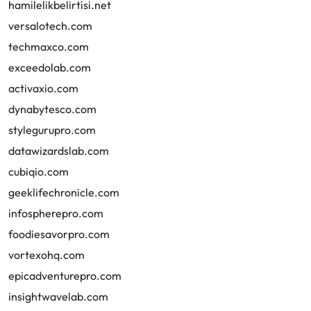
hamilelikbelirtisi.net
versalotech.com
techmaxco.com
exceedolab.com
activaxio.com
dynabytesco.com
stylegurupro.com
datawizardslab.com
cubiqio.com
geeklifechronicle.com
infospherepro.com
foodiesavorpro.com
vortexohq.com
epicadventurepro.com
insightwavelab.com