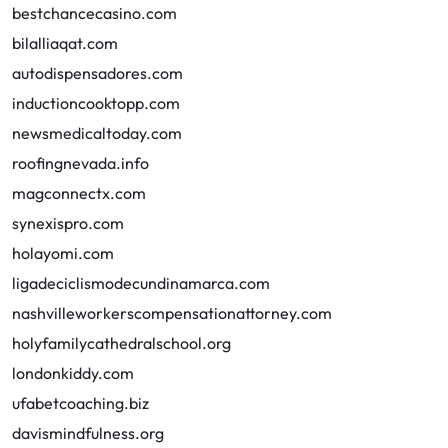
bestchancecasino.com
bilalliaqat.com
autodispensadores.com
inductioncooktopp.com
newsmedicaltoday.com
roofingnevada.info
magconnectx.com
synexispro.com
holayomi.com
ligadeciclismodecundinamarca.com
nashvilleworkerscompensationattorney.com
holyfamilycathedralschool.org
londonkiddy.com
ufabetcoaching.biz
davismindfulness.org