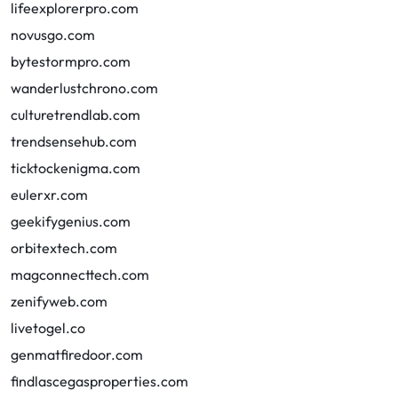
lifeexplorerpro.com
novusgo.com
bytestormpro.com
wanderlustchrono.com
culturetrendlab.com
trendsensehub.com
ticktockenigma.com
eulerxr.com
geekifygenius.com
orbitextech.com
magconnecttech.com
zenifyweb.com
livetogel.co
genmatfiredoor.com
findlascegasproperties.com