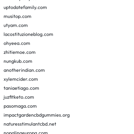
uptodatefamily.com
musitop.com
utyam.com
lacostituzioneblog.com
ohyeea.com
zhitiemoe.com
nungkub.com
anotherindian.com
xylemcider.com
taniaetiago.com
juzfitketo.com
pasomaga.com
impactgardencbdgummies.org
naturesstimulantcbd.net
nopalinaeuropa.com