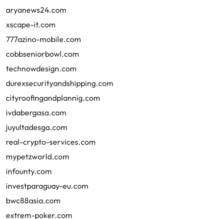
aryanews24.com
xscape-it.com
777azino-mobile.com
cobbseniorbowl.com
technowdesign.com
durexsecurityandshipping.com
cityroofingandplannig.com
ivdabergasa.com
juyultadesga.com
real-crypto-services.com
mypetzworld.com
infounty.com
investparaguay-eu.com
bwc88asia.com
extrem-poker.com