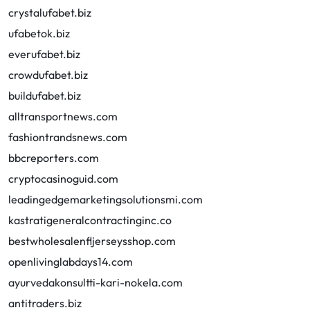
crystalufabet.biz
ufabetok.biz
everufabet.biz
crowdufabet.biz
buildufabet.biz
alltransportnews.com
fashiontrandsnews.com
bbcreporters.com
cryptocasinoguid.com
leadingedgemarketingsolutionsmi.com
kastratigeneralcontractinginc.co
bestwholesalenfljerseysshop.com
openlivinglabdays14.com
ayurvedakonsultti-kari-nokela.com
antitraders.biz