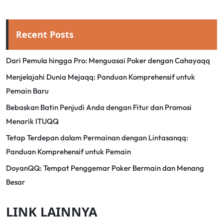
Recent Posts
Dari Pemula hingga Pro: Menguasai Poker dengan Cahayaqq
Menjelajahi Dunia Mejaqq: Panduan Komprehensif untuk
Pemain Baru
Bebaskan Batin Penjudi Anda dengan Fitur dan Promosi
Menarik ITUQQ
Tetap Terdepan dalam Permainan dengan Lintasanqq:
Panduan Komprehensif untuk Pemain
DoyanQQ: Tempat Penggemar Poker Bermain dan Menang
Besar
LINK LAINNYA