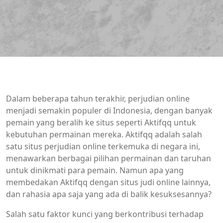
Dalam beberapa tahun terakhir, perjudian online
menjadi semakin populer di Indonesia, dengan banyak
pemain yang beralih ke situs seperti Aktifqq untuk
kebutuhan permainan mereka. Aktifqq adalah salah
satu situs perjudian online terkemuka di negara ini,
menawarkan berbagai pilihan permainan dan taruhan
untuk dinikmati para pemain. Namun apa yang
membedakan Aktifqq dengan situs judi online lainnya,
dan rahasia apa saja yang ada di balik kesuksesannya?
Salah satu faktor kunci yang berkontribusi terhadap