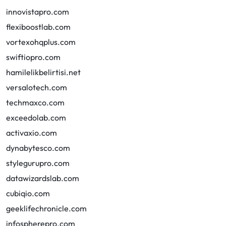
innovistapro.com
flexiboostlab.com
vortexohqplus.com
swiftiopro.com
hamilelikbelirtisi.net
versalotech.com
techmaxco.com
exceedolab.com
activaxio.com
dynabytesco.com
stylegurupro.com
datawizardslab.com
cubiqio.com
geeklifechronicle.com
infospherepro.com