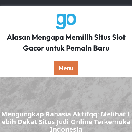
Skip
to
content
Alasan Mengapa Memilih Situs Slot
Gacor untuk Pemain Baru
Menu
Mengungkap Rahasia Aktifqq: Melihat L
ebih Dekat Situs Judi Online Terkemuka
Indonesia