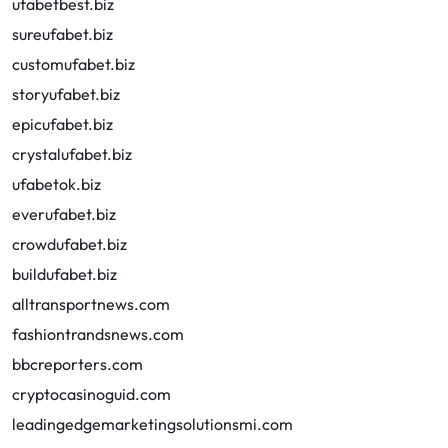
ufabetbest.biz
sureufabet.biz
customufabet.biz
storyufabet.biz
epicufabet.biz
crystalufabet.biz
ufabetok.biz
everufabet.biz
crowdufabet.biz
buildufabet.biz
alltransportnews.com
fashiontrandsnews.com
bbcreporters.com
cryptocasinoguid.com
leadingedgemarketingsolutionsmi.com