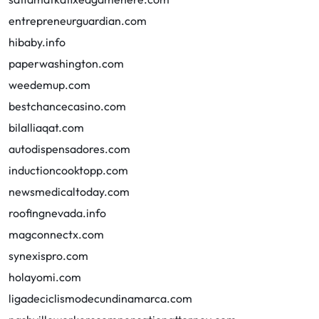
entrepreneurguardian.com
hibaby.info
paperwashington.com
weedemup.com
bestchancecasino.com
bilalliaqat.com
autodispensadores.com
inductioncooktopp.com
newsmedicaltoday.com
roofingnevada.info
magconnectx.com
synexispro.com
holayomi.com
ligadeciclismodecundinamarca.com