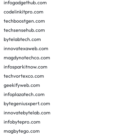
infogadgethub.com
codelinkitpro.com
techboostgen.com
techsensehub.com
bytelabtech.com
innovatexaweb.com
magdynotechco.com
infosparkitnow.com
techvortexco.com
geekifyweb.com
infoplazatech.com
bytegeniusxpert.com
innovatebytelab.com
infobytepro.com
magbytego.com