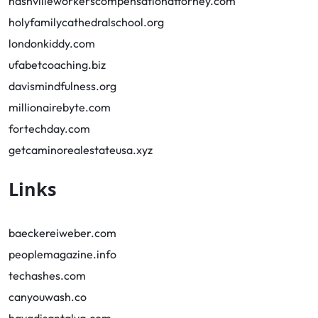
nashvilleworkerscompensationattorney.com
holyfamilycathedralschool.org
londonkiddy.com
ufabetcoaching.biz
davismindfulness.org
millionairebyte.com
fortechday.com
getcaminorealestateusa.xyz
Links
baeckereiweber.com
peoplemagazine.info
techashes.com
canyouwash.co