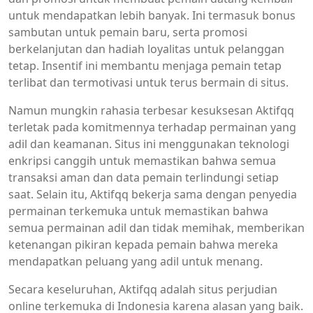
untuk mendapatkan lebih banyak. Ini termasuk bonus
sambutan untuk pemain baru, serta promosi
berkelanjutan dan hadiah loyalitas untuk pelanggan
tetap. Insentif ini membantu menjaga pemain tetap
terlibat dan termotivasi untuk terus bermain di situs.
Namun mungkin rahasia terbesar kesuksesan Aktifqq
terletak pada komitmennya terhadap permainan yang
adil dan keamanan. Situs ini menggunakan teknologi
enkripsi canggih untuk memastikan bahwa semua
transaksi aman dan data pemain terlindungi setiap
saat. Selain itu, Aktifqq bekerja sama dengan penyedia
permainan terkemuka untuk memastikan bahwa
semua permainan adil dan tidak memihak, memberikan
ketenangan pikiran kepada pemain bahwa mereka
mendapatkan peluang yang adil untuk menang.
Secara keseluruhan, Aktifqq adalah situs perjudian
online terkemuka di Indonesia karena alasan yang baik.