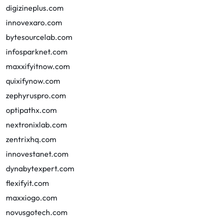
digizineplus.com
innovexaro.com
bytesourcelab.com
infosparknet.com
maxxifyitnow.com
quixifynow.com
zephyruspro.com
optipathx.com
nextronixlab.com
zentrixhq.com
innovestanet.com
dynabytexpert.com
flexifyit.com
maxxiogo.com
novusgotech.com