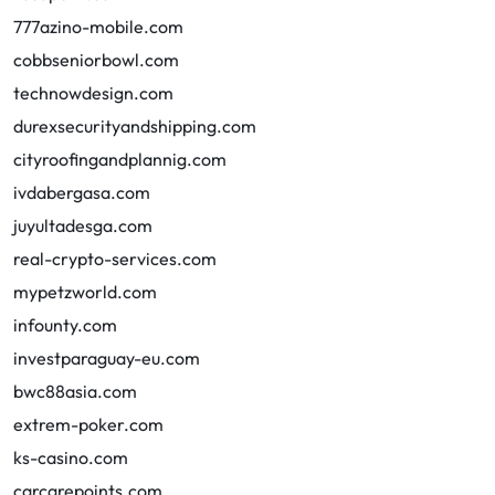
777azino-mobile.com
cobbseniorbowl.com
technowdesign.com
durexsecurityandshipping.com
cityroofingandplannig.com
ivdabergasa.com
juyultadesga.com
real-crypto-services.com
mypetzworld.com
infounty.com
investparaguay-eu.com
bwc88asia.com
extrem-poker.com
ks-casino.com
carcarepoints.com