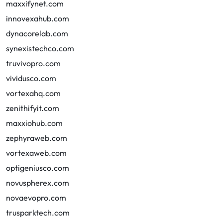
maxxifynet.com
innovexahub.com
dynacorelab.com
synexistechco.com
truvivopro.com
vividusco.com
vortexahq.com
zenithifyit.com
maxxiohub.com
zephyraweb.com
vortexaweb.com
optigeniusco.com
novuspherex.com
novaevopro.com
trusparktech.com