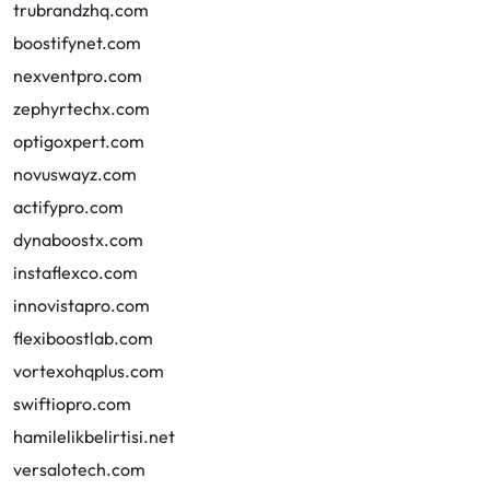
trubrandzhq.com
boostifynet.com
nexventpro.com
zephyrtechx.com
optigoxpert.com
novuswayz.com
actifypro.com
dynaboostx.com
instaflexco.com
innovistapro.com
flexiboostlab.com
vortexohqplus.com
swiftiopro.com
hamilelikbelirtisi.net
versalotech.com