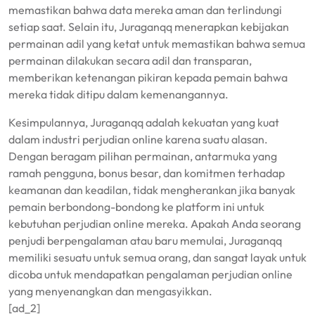
memastikan bahwa data mereka aman dan terlindungi
setiap saat. Selain itu, Juraganqq menerapkan kebijakan
permainan adil yang ketat untuk memastikan bahwa semua
permainan dilakukan secara adil dan transparan,
memberikan ketenangan pikiran kepada pemain bahwa
mereka tidak ditipu dalam kemenangannya.
Kesimpulannya, Juraganqq adalah kekuatan yang kuat
dalam industri perjudian online karena suatu alasan.
Dengan beragam pilihan permainan, antarmuka yang
ramah pengguna, bonus besar, dan komitmen terhadap
keamanan dan keadilan, tidak mengherankan jika banyak
pemain berbondong-bondong ke platform ini untuk
kebutuhan perjudian online mereka. Apakah Anda seorang
penjudi berpengalaman atau baru memulai, Juraganqq
memiliki sesuatu untuk semua orang, dan sangat layak untuk
dicoba untuk mendapatkan pengalaman perjudian online
yang menyenangkan dan mengasyikkan.
[ad_2]