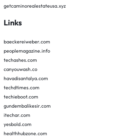
getcaminorealestateusa.xyz
Links
baeckereiweber.com
peoplemagazine.info
techashes.com
canyouwash.co
havadisantalya.com
techdtimes.com
techieboot.com
gundembalikesir.com
itechar.com
yesbold.com
healthhubzone.com