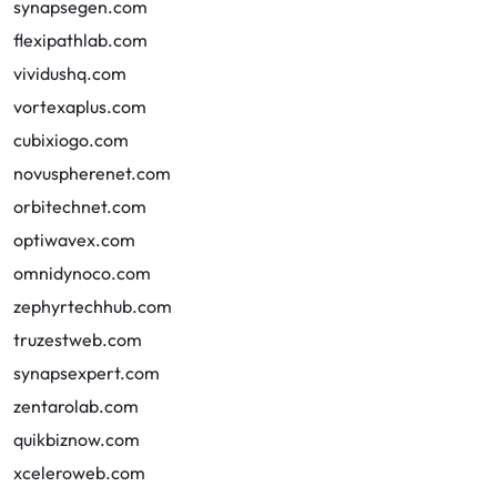
synapsegen.com
flexipathlab.com
vividushq.com
vortexaplus.com
cubixiogo.com
novuspherenet.com
orbitechnet.com
optiwavex.com
omnidynoco.com
zephyrtechhub.com
truzestweb.com
synapsexpert.com
zentarolab.com
quikbiznow.com
xceleroweb.com