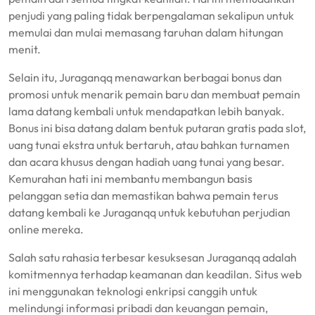
penjudi yang paling tidak berpengalaman sekalipun untuk
memulai dan mulai memasang taruhan dalam hitungan
menit.
Selain itu, Juraganqq menawarkan berbagai bonus dan
promosi untuk menarik pemain baru dan membuat pemain
lama datang kembali untuk mendapatkan lebih banyak.
Bonus ini bisa datang dalam bentuk putaran gratis pada slot,
uang tunai ekstra untuk bertaruh, atau bahkan turnamen
dan acara khusus dengan hadiah uang tunai yang besar.
Kemurahan hati ini membantu membangun basis
pelanggan setia dan memastikan bahwa pemain terus
datang kembali ke Juraganqq untuk kebutuhan perjudian
online mereka.
Salah satu rahasia terbesar kesuksesan Juraganqq adalah
komitmennya terhadap keamanan dan keadilan. Situs web
ini menggunakan teknologi enkripsi canggih untuk
melindungi informasi pribadi dan keuangan pemain,