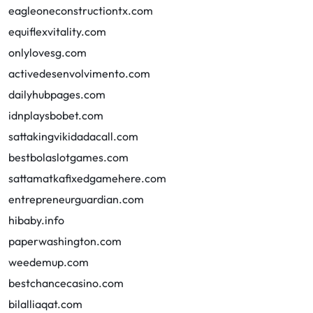
eagleoneconstructiontx.com
equiflexvitality.com
onlylovesg.com
activedesenvolvimento.com
dailyhubpages.com
idnplaysbobet.com
sattakingvikidadacall.com
bestbolaslotgames.com
sattamatkafixedgamehere.com
entrepreneurguardian.com
hibaby.info
paperwashington.com
weedemup.com
bestchancecasino.com
bilalliaqat.com