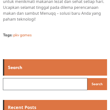
untuk menikmati makanan lezat dan sehat setiap hari.
Ucapkan selamat tinggal pada dilema perencanaan
makan dan sambut Menuqq – solusi baru Anda yang
paham teknologi!
Tags:
pkv games
Search
Search
Recent Posts