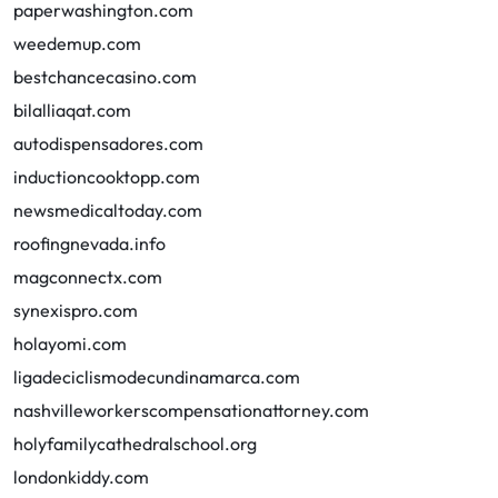
paperwashington.com
weedemup.com
bestchancecasino.com
bilalliaqat.com
autodispensadores.com
inductioncooktopp.com
newsmedicaltoday.com
roofingnevada.info
magconnectx.com
synexispro.com
holayomi.com
ligadeciclismodecundinamarca.com
nashvilleworkerscompensationattorney.com
holyfamilycathedralschool.org
londonkiddy.com