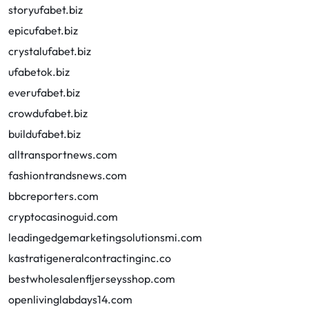
storyufabet.biz
epicufabet.biz
crystalufabet.biz
ufabetok.biz
everufabet.biz
crowdufabet.biz
buildufabet.biz
alltransportnews.com
fashiontrandsnews.com
bbcreporters.com
cryptocasinoguid.com
leadingedgemarketingsolutionsmi.com
kastratigeneralcontractinginc.co
bestwholesalenfljerseysshop.com
openlivinglabdays14.com