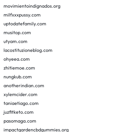
movimientoindignados.org
milfxxxpussy.com
uptodatefamily.com
musitop.com
utyam.com
lacostituzioneblog.com
ohyeea.com
zhitiemoe.com
nungkub.com
anotherindian.com
xylemcider.com
taniaetiago.com
juzfitketo.com
pasomaga.com
impactgardencbdgummies.org