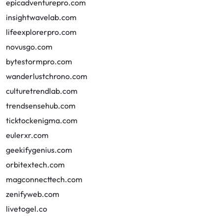
epicadventurepro.com
insightwavelab.com
lifeexplorerpro.com
novusgo.com
bytestormpro.com
wanderlustchrono.com
culturetrendlab.com
trendsensehub.com
ticktockenigma.com
eulerxr.com
geekifygenius.com
orbitextech.com
magconnecttech.com
zenifyweb.com
livetogel.co