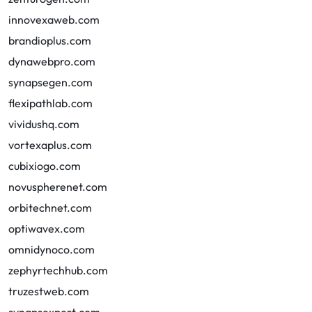
innovexaweb.com
brandioplus.com
dynawebpro.com
synapsegen.com
flexipathlab.com
vividushq.com
vortexaplus.com
cubixiogo.com
novuspherenet.com
orbitechnet.com
optiwavex.com
omnidynoco.com
zephyrtechhub.com
truzestweb.com