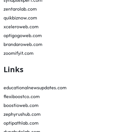
synapsexpert.com
zentarolab.com
quikbiznow.com
xceleroweb.com
optigogoweb.com
brandaroweb.com
zoomifyit.com
Links
educationalnewsupdates.com
flexiboostco.com
boostioweb.com
zephyrushub.com
optipathlab.com
dynabytelab.com