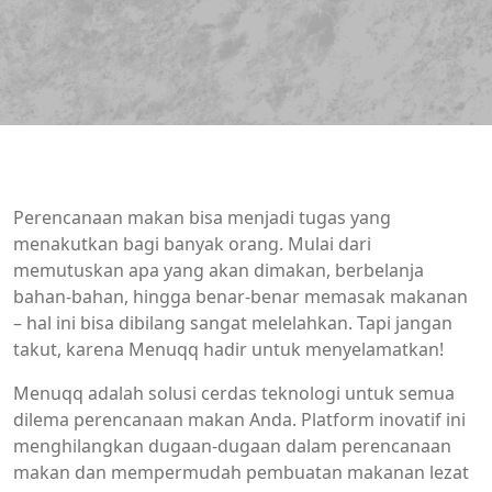
Perencanaan makan bisa menjadi tugas yang
menakutkan bagi banyak orang. Mulai dari
memutuskan apa yang akan dimakan, berbelanja
bahan-bahan, hingga benar-benar memasak makanan
– hal ini bisa dibilang sangat melelahkan. Tapi jangan
takut, karena Menuqq hadir untuk menyelamatkan!
Menuqq adalah solusi cerdas teknologi untuk semua
dilema perencanaan makan Anda. Platform inovatif ini
menghilangkan dugaan-dugaan dalam perencanaan
makan dan mempermudah pembuatan makanan lezat