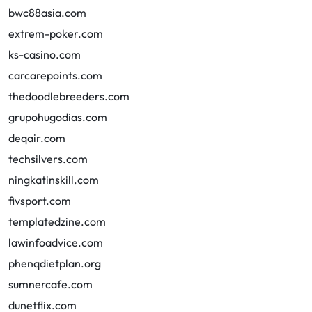
bwc88asia.com
extrem-poker.com
ks-casino.com
carcarepoints.com
thedoodlebreeders.com
grupohugodias.com
deqair.com
techsilvers.com
ningkatinskill.com
fivsport.com
templatedzine.com
lawinfoadvice.com
phenqdietplan.org
sumnercafe.com
dunetflix.com