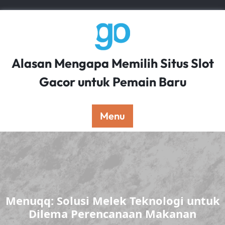
Skip
to
content
Alasan Mengapa Memilih Situs Slot
Gacor untuk Pemain Baru
Menu
Menuqq: Solusi Melek Teknologi untuk
Dilema Perencanaan Makanan