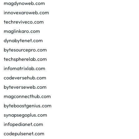
magdynoweb.com
innovexaroweb.com
techreviveco.com
maglinkaro.com
dynabytenet.com
bytesourcepro.com
techspherelab.com
infomatrixlab.com
codeversehub.com
byteverseweb.com
magconnecthub.com
byteboostgenius.com
synapsegoplus.com
infopedianet.com
codepulsenet.com