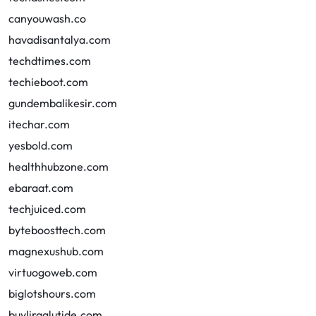
canyouwash.co
havadisantalya.com
techdtimes.com
techieboot.com
gundembalikesir.com
itechar.com
yesbold.com
healthhubzone.com
ebaraat.com
techjuiced.com
byteboosttech.com
magnexushub.com
virtuogoweb.com
biglotshours.com
buyliraglutide.com