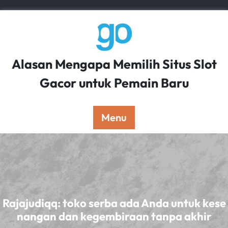
Skip
to
content
Alasan Mengapa Memilih Situs Slot
Gacor untuk Pemain Baru
Menu
Rajajudiqq: toko serba ada Anda untuk kese
nangan dan kegembiraan tanpa akhir