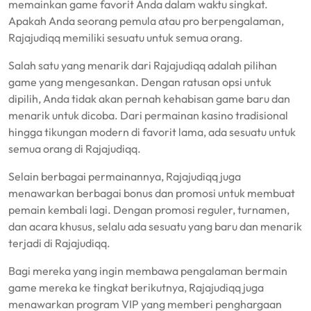
memainkan game favorit Anda dalam waktu singkat.
Apakah Anda seorang pemula atau pro berpengalaman,
Rajajudiqq memiliki sesuatu untuk semua orang.
Salah satu yang menarik dari Rajajudiqq adalah pilihan
game yang mengesankan. Dengan ratusan opsi untuk
dipilih, Anda tidak akan pernah kehabisan game baru dan
menarik untuk dicoba. Dari permainan kasino tradisional
hingga tikungan modern di favorit lama, ada sesuatu untuk
semua orang di Rajajudiqq.
Selain berbagai permainannya, Rajajudiqq juga
menawarkan berbagai bonus dan promosi untuk membuat
pemain kembali lagi. Dengan promosi reguler, turnamen,
dan acara khusus, selalu ada sesuatu yang baru dan menarik
terjadi di Rajajudiqq.
Bagi mereka yang ingin membawa pengalaman bermain
game mereka ke tingkat berikutnya, Rajajudiqq juga
menawarkan program VIP yang memberi penghargaan