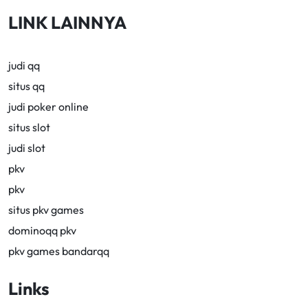
LINK LAINNYA
judi qq
situs qq
judi poker online
situs slot
judi slot
pkv
pkv
situs pkv games
dominoqq pkv
pkv games bandarqq
Links