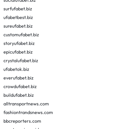
socialufabet.biz
surfufabet.biz
ufabetbest.biz
sureufabet.biz
customufabet.biz
storyufabet.biz
epicufabet.biz
crystalufabet.biz
ufabetok.biz
everufabet.biz
crowdufabet.biz
buildufabet.biz
alltransportnews.com
fashiontrandsnews.com
bbcreporters.com