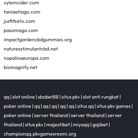
xylemcider.com
taniaetiago.com
juzfitketo.com
pasomaga.com
impactgardencbdgummies.org
naturesstimulantcbd.net
nopalinaeuropa.com
biomagnify.net
qq
|
slot online
|
sbobet88
|
situs pkv
|
slot anti rungkat
|
poker online
|
qq
|
qq
|
qq
|
qq
|
qq
|
situs qq
|
situs pkv games
|
poker online
|
server thailand
|
server thailand
|
server
thailand
|
situs pkv
|
majestibet
|
miyaqq
|
gajibet
|
championqq.pkvgamesresmi.org