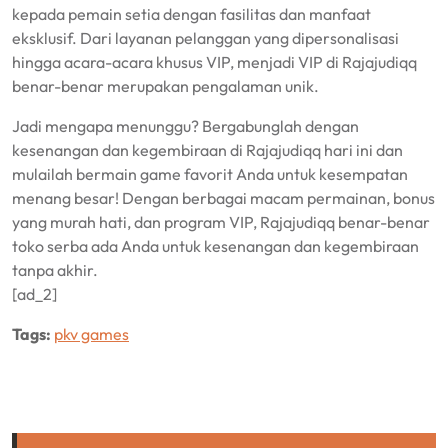
kepada pemain setia dengan fasilitas dan manfaat
eksklusif. Dari layanan pelanggan yang dipersonalisasi
hingga acara-acara khusus VIP, menjadi VIP di Rajajudiqq
benar-benar merupakan pengalaman unik.
Jadi mengapa menunggu? Bergabunglah dengan
kesenangan dan kegembiraan di Rajajudiqq hari ini dan
mulailah bermain game favorit Anda untuk kesempatan
menang besar! Dengan berbagai macam permainan, bonus
yang murah hati, dan program VIP, Rajajudiqq benar-benar
toko serba ada Anda untuk kesenangan dan kegembiraan
tanpa akhir.
[ad_2]
Tags:
pkv games