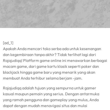
[ad_1]
Apakah Anda mencari toko serba ada untuk kesenangan
dan kegembiraan tanpa akhir? Tidak terlihat lagi dari
Rajajudiqq! Platform game online ini menawarkan berbagai
macam game, dari game kartu klasik seperti poker dan
blackjack hingga game baru yang menarik yang akan
membuat Anda terhibur selama berjam -jam.
Rajajudiqq adalah tujuan yang sempurna untuk gamer
kasual maupun pemain yang serius. Dengan antarmuka
yang ramah pengguna dan gameplay yang mulus, Anda
dapat dengan mudah menavigasi situs dan mulai