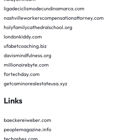
ligadeciclismodecundinamarca.com
nashvilleworkerscompensationattorney.com
holyfamilycathedralschool.org
londonkiddy.com
ufabetcoaching.biz
davismindfulness.org
millionairebyte.com
fortechday.com
getcaminorealestateusa.xyz
Links
baeckereiweber.com
peoplemagazine.info
techashes.com