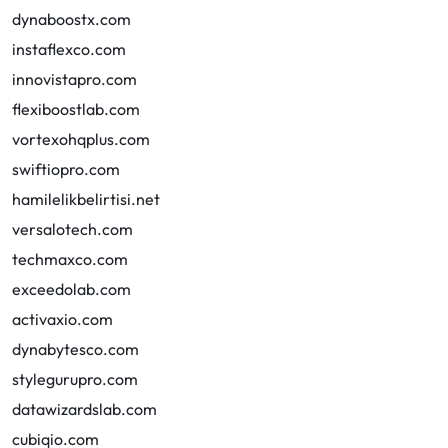
dynaboostx.com
instaflexco.com
innovistapro.com
flexiboostlab.com
vortexohqplus.com
swiftiopro.com
hamilelikbelirtisi.net
versalotech.com
techmaxco.com
exceedolab.com
activaxio.com
dynabytesco.com
stylegurupro.com
datawizardslab.com
cubiqio.com