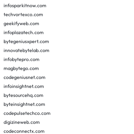
infosparkitnow.com
techvortexco.com
geekifyweb.com
infoplazatech.com
bytegeniusxpert.com
innovatebytelab.com
infobytepro.com
magbytego.com
codegeniusnet.com
infoinsightnet.com
bytesourcehq.com
byteinsightnet.com
codepulsetechco.com
digizineweb.com
codeconnectx.com