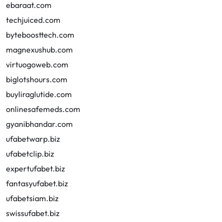
ebaraat.com
techjuiced.com
byteboosttech.com
magnexushub.com
virtuogoweb.com
biglotshours.com
buyliraglutide.com
onlinesafemeds.com
gyanibhandar.com
ufabetwarp.biz
ufabetclip.biz
expertufabet.biz
fantasyufabet.biz
ufabetsiam.biz
swissufabet.biz