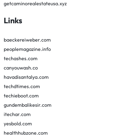
getcaminorealestateusa.xyz
Links
baeckereiweber.com
peoplemagazine.info
techashes.com
canyouwash.co
havadisantalya.com
techdtimes.com
techieboot.com
gundembalikesir.com
itechar.com
yesbold.com
healthhubzone.com