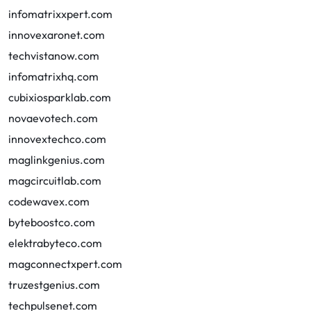
infomatrixxpert.com
innovexaronet.com
techvistanow.com
infomatrixhq.com
cubixiosparklab.com
novaevotech.com
innovextechco.com
maglinkgenius.com
magcircuitlab.com
codewavex.com
byteboostco.com
elektrabyteco.com
magconnectxpert.com
truzestgenius.com
techpulsenet.com