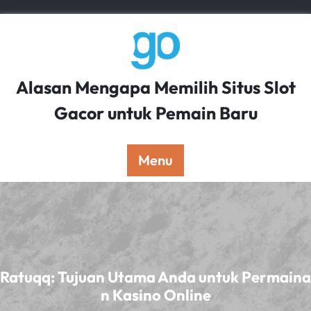
Skip
to
content
Alasan Mengapa Memilih Situs Slot
Gacor untuk Pemain Baru
Menu
Ratuqq: Tujuan Utama Anda untuk Permaina
n Kasino Online