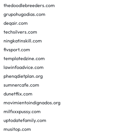
thedoodlebreeders.com
grupohugodias.com
deqair.com
techsilvers.com
ningkatinskill.com
fivsport.com
templatedzine.com
lawinfoadvice.com
phenqdietplan.org
sumnercafe.com
dunetflix.com
movimientoindignados.org
milfxxxpussy.com
uptodatefamily.com
musitop.com