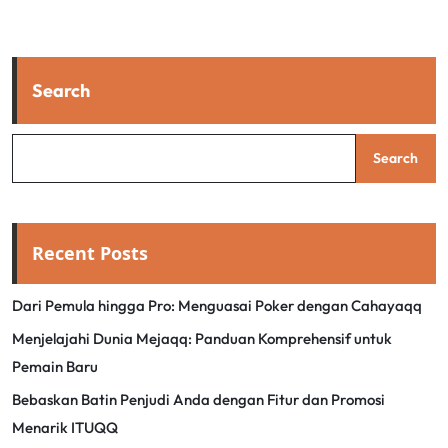
Search
Search
Recent Posts
Dari Pemula hingga Pro: Menguasai Poker dengan Cahayaqq
Menjelajahi Dunia Mejaqq: Panduan Komprehensif untuk
Pemain Baru
Bebaskan Batin Penjudi Anda dengan Fitur dan Promosi
Menarik ITUQQ