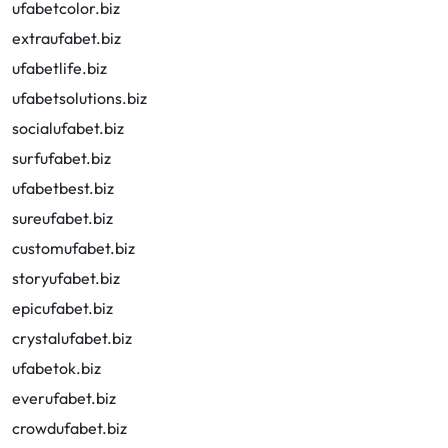
ufabetcolor.biz
extraufabet.biz
ufabetlife.biz
ufabetsolutions.biz
socialufabet.biz
surfufabet.biz
ufabetbest.biz
sureufabet.biz
customufabet.biz
storyufabet.biz
epicufabet.biz
crystalufabet.biz
ufabetok.biz
everufabet.biz
crowdufabet.biz