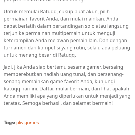
Untuk memulai Ratuqq, cukup buat akun, pilih
permainan favorit Anda, dan mulai mainkan. Anda
dapat berlatih dalam pertandingan solo atau langsung
terjun ke permainan multipemain untuk menguji
keterampilan Anda melawan pemain lain. Dan dengan
turnamen dan kompetisi yang rutin, selalu ada peluang
untuk menang besar di Ratuqq.
Jadi, jika Anda siap bertemu sesama gamer, bersaing
memperebutkan hadiah uang tunai, dan bersenang-
senang memainkan game favorit Anda, kunjungi
Ratuqq hari ini. Daftar, mulai bermain, dan lihat apakah
Anda memiliki apa yang diperlukan untuk menjadi yang
teratas. Semoga berhasil, dan selamat bermain!
Tags:
pkv games