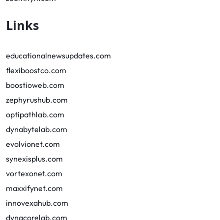
Links
educationalnewsupdates.com
flexiboostco.com
boostioweb.com
zephyrushub.com
optipathlab.com
dynabytelab.com
evolvionet.com
synexisplus.com
vortexonet.com
maxxifynet.com
innovexahub.com
dynacorelab.com