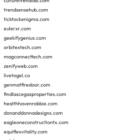
culturetrendlab.com
trendsensehub.com
ticktockenigma.com
eulerxr.com
geekifygenius.com
orbitextech.com
magconnecttech.com
zenifyweb.com
livetogel.co
genmatfiredoor.com
findlascegasproperties.com
healthhavenrobbie.com
donanddonnadesigns.com
eagleoneconstructiontx.com
equiflexvitality.com