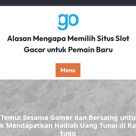
Skip
to
content
Alasan Mengapa Memilih Situs Slot
Gacor untuk Pemain Baru
Menu
Temui Sesama Gamer dan Bersaing untu
k Mendapatkan Hadiah Uang Tunai di Ra
tuqq