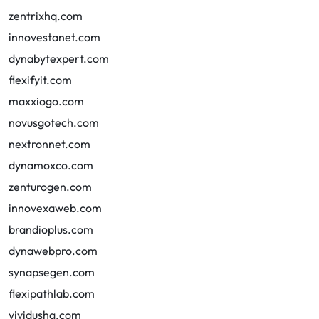
zentrixhq.com
innovestanet.com
dynabytexpert.com
flexifyit.com
maxxiogo.com
novusgotech.com
nextronnet.com
dynamoxco.com
zenturogen.com
innovexaweb.com
brandioplus.com
dynawebpro.com
synapsegen.com
flexipathlab.com
vividushq.com