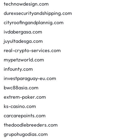
technowdesign.com
durexsecurityandshipping.com
cityroofingandplannig.com
ivdabergasa.com
juyultadesga.com
real-crypto-services.com
mypetzworld.com
infounty.com
investparaguay-eu.com
bwc88asia.com
extrem-poker.com
ks-casino.com
carcarepoints.com
thedoodlebreeders.com
grupohugodias.com