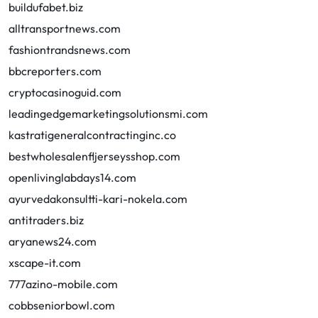
buildufabet.biz
alltransportnews.com
fashiontrandsnews.com
bbcreporters.com
cryptocasinoguid.com
leadingedgemarketingsolutionsmi.com
kastratigeneralcontractinginc.co
bestwholesalenfljerseysshop.com
openlivinglabdays14.com
ayurvedakonsultti-kari-nokela.com
antitraders.biz
aryanews24.com
xscape-it.com
777azino-mobile.com
cobbseniorbowl.com