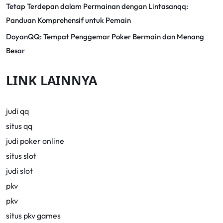
Tetap Terdepan dalam Permainan dengan Lintasanqq:
Panduan Komprehensif untuk Pemain
DoyanQQ: Tempat Penggemar Poker Bermain dan Menang
Besar
LINK LAINNYA
judi qq
situs qq
judi poker online
situs slot
judi slot
pkv
pkv
situs pkv games