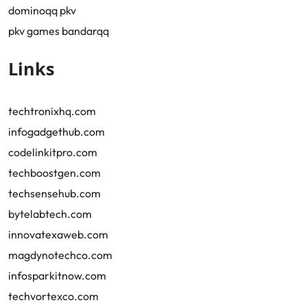
dominoqq pkv
pkv games bandarqq
Links
techtronixhq.com
infogadgethub.com
codelinkitpro.com
techboostgen.com
techsensehub.com
bytelabtech.com
innovatexaweb.com
magdynotechco.com
infosparkitnow.com
techvortexco.com