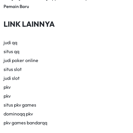
Pemain Baru
LINK LAINNYA
judi qq
situs qq
judi poker online
situs slot
judi slot
pkv
pkv
situs pkv games
dominoqq pkv
pkv games bandarqq