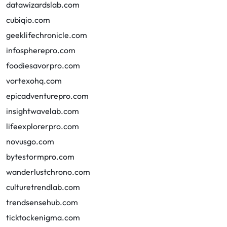
datawizardslab.com
cubiqio.com
geeklifechronicle.com
infospherepro.com
foodiesavorpro.com
vortexohq.com
epicadventurepro.com
insightwavelab.com
lifeexplorerpro.com
novusgo.com
bytestormpro.com
wanderlustchrono.com
culturetrendlab.com
trendsensehub.com
ticktockenigma.com