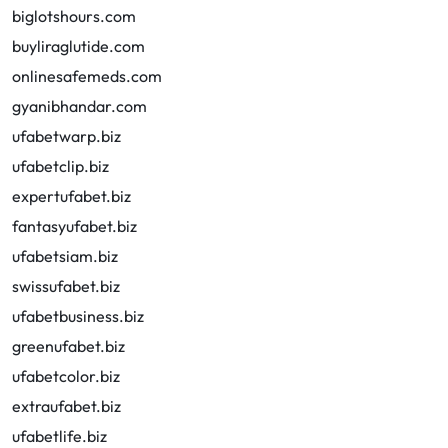
biglotshours.com
buyliraglutide.com
onlinesafemeds.com
gyanibhandar.com
ufabetwarp.biz
ufabetclip.biz
expertufabet.biz
fantasyufabet.biz
ufabetsiam.biz
swissufabet.biz
ufabetbusiness.biz
greenufabet.biz
ufabetcolor.biz
extraufabet.biz
ufabetlife.biz