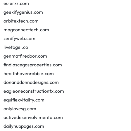
eulerxr.com
geekifygenius.com
orbitextech.com
magconnecttech.com
zenifyweb.com
livetogel.co
genmatfiredoor.com
findlascegasproperties.com
healthhavenrobbie.com
donanddonnadesigns.com
eagleoneconstructiontx.com
equiflexvitality.com
onlylovesg.com
activedesenvolvimento.com
dailyhubpages.com