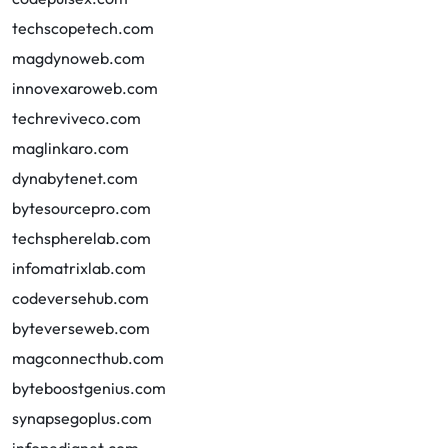
techscopetech.com
magdynoweb.com
innovexaroweb.com
techreviveco.com
maglinkaro.com
dynabytenet.com
bytesourcepro.com
techspherelab.com
infomatrixlab.com
codeversehub.com
byteverseweb.com
magconnecthub.com
byteboostgenius.com
synapsegoplus.com