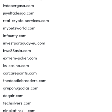
ivdabergasa.com
juyultadesga.com
real-crypto-services.com
mypetzworld.com
infounty.com
investparaguay-eu.com
bwc88asia.com
extrem-poker.com
ks-casino.com
carcarepoints.com
thedoodlebreeders.com
grupohugodias.com
deqair.com
techsilvers.com
ningkatinskill.com