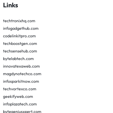
Links
techtronixhq.com
infogadgethub.com
codelinkitpro.com
techboostgen.com
techsensehub.com
bytelabtech.com
innovatexaweb.com
magdynotechco.com
infosparkitnow.com
techvortexco.com
geekifyweb.com
infoplazatech.com
bytegeniusxpert.com