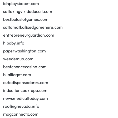
idnplaysbobet.com
sattakingvikidadacall.com
bestbolaslotgames.com
sattamatkafixedgamehere.com
entrepreneurguardian.com
hibaby.info
paperwashington.com
weedemup.com
bestchancecasino.com
bilalliaqat.com
autodispensadores.com
inductioncooktopp.com
newsmedicaltoday.com
roofingnevada.info
magconnectx.com